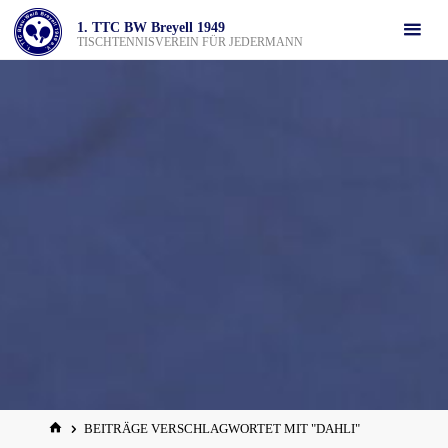
Zum
1. TTC BW Breyell 1949
Inhalt
TISCHTENNISVEREIN FÜR JEDERMANN
springen
START
BEITRÄGE VERSCHLAGWORTET MIT "DAHLI"