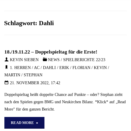
Schlagwort:
Dahli
18./19.11.22 – Doppelspieltag für die Erste!
KEVIN SIEBEN
NEWS
/
SPIELBERICHTE 22/23
1. HERREN
/
AC
/
DAHLI
/
ERIK
/
FLORIAN
/
KEVIN
/
MARTIN
/
STEPHAN
21. NOVEMBER 2022, 17:42
Doppelspieltag heißt doppelte Chance auf Punkte – oder? Stephan zieht
nach den Spielen gegen BMG und Neukirchen Bilanz. *Klick* auf „Read
More“ für den ganzen Bericht.
"18./19.11.22
READ MORE