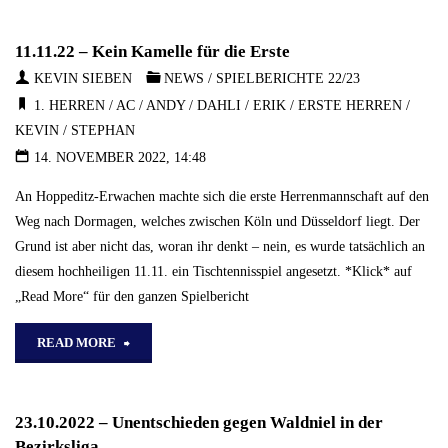
–
11.11.22 – Kein Kamelle für die Erste
Doppelspieltag
KEVIN SIEBEN
NEWS
/
SPIELBERICHTE 22/23
für
1. HERREN
/
AC
/
ANDY
/
DAHLI
/
ERIK
/
ERSTE HERREN
/
KEVIN
/
STEPHAN
die
14. NOVEMBER 2022, 14:48
Erste!"
An Hoppeditz-Erwachen machte sich die erste Herrenmannschaft auf den
Weg nach Dormagen, welches zwischen Köln und Düsseldorf liegt. Der
Grund ist aber nicht das, woran ihr denkt – nein, es wurde tatsächlich an
diesem hochheiligen 11.11. ein Tischtennisspiel angesetzt. *Klick* auf
„Read More“ für den ganzen Spielbericht
"11.11.22
READ MORE
–
23.10.2022 – Unentschieden gegen Waldniel in der
Kein
Bezirksliga