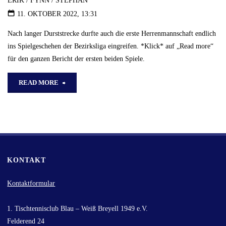
Waldniel
11. OKTOBER 2022, 13:31
in
Nach langer Durststrecke durfte auch die erste Herrenmannschaft endlich
der
ins Spielgeschehen der Bezirksliga eingreifen. *Klick* auf „Read more“
für den ganzen Bericht der ersten beiden Spiele.
Bezirksliga"
"11.10.22
READ MORE
–
Saisonbeginn
der
KONTAKT
ersten
Herrenmannschaft"
Kontaktformular
1. Tischtennisclub Blau – Weiß Breyell 1949 e.V.
Felderend 24