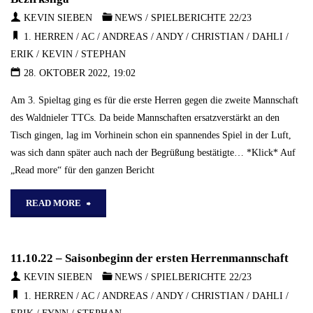
Kamelle
KEVIN SIEBEN
NEWS
/
SPIELBERICHTE 22/23
1. HERREN
/
AC
/
ANDREAS
/
ANDY
/
CHRISTIAN
/
DAHLI
/
für
ERIK
/
KEVIN
/
STEPHAN
die
28. OKTOBER 2022, 19:02
Erste"
Am 3. Spieltag ging es für die erste Herren gegen die zweite Mannschaft
des Waldnieler TTCs. Da beide Mannschaften ersatzverstärkt an den
Tisch gingen, lag im Vorhinein schon ein spannendes Spiel in der Luft,
was sich dann später auch nach der Begrüßung bestätigte… *Klick* Auf
„Read more“ für den ganzen Bericht
"23.10.2022
READ MORE
–
11.10.22 – Saisonbeginn der ersten Herrenmannschaft
Unentschieden
KEVIN SIEBEN
NEWS
/
SPIELBERICHTE 22/23
gegen
1. HERREN
/
AC
/
ANDREAS
/
ANDY
/
CHRISTIAN
/
DAHLI
/
ERIK
/
FYNN
/
STEPHAN