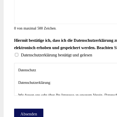
0 von maximal 500 Zeichen.
H
Hiermit bestätige ich, dass ich die Datenschutzerklärun
i
elektronisch erhoben und gespeichert werden. Beachten Sie
e
Datenschutzerklärung bestätigt und gelesen
r
m
Datenschutz
i
t
Datenschutzerklärung:
E
Wir freuen uns sehr über Ihr Interesse an unserem Verein. Datens
m
Breyell 1949 e.V. ist grundsätzlich ohne jede Angabe personenbez
a
könnte jedoch eine Verarbeitung personenbezogener Daten erforderl
i
Absenden
holen wir generell eine Einwilligung der betroffenen Person ein.