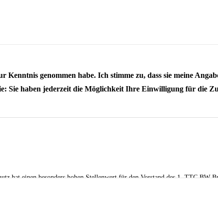
g zur Kenntnis genommen habe. Ich stimme zu, dass sie meine An
: Sie haben jederzeit die Möglichkeit Ihre Einwilligung für die Z
chutz hat einen besonders hohen Stellenwert für den Vorstand des 1. TTC BW B
ogener Daten möglich. Sofern eine betroffene Person besondere Services unsere
ich werden. Ist die Verarbeitung personenbezogener Daten erforderlich und bes