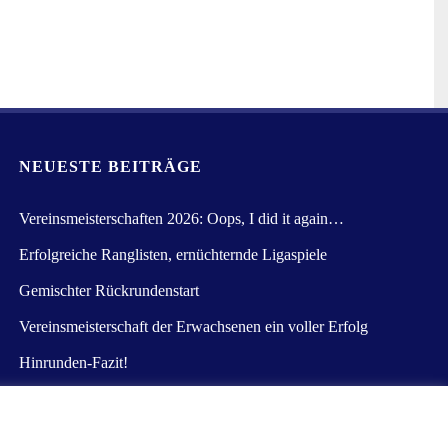
on, erfolgt stets im Einklang mit der Datenschutz-
Mittels dieser Datenschutzerklärung möchte unser Verein die
rden betroffene Personen mittels dieser Datenschutzerklärung
, um einen möglichst lückenlosen Schutz der über diese
tslücken aufweisen, sodass ein absoluter Schutz nicht
lsweise telefonisch, an uns zu übermitteln.
NEUESTE BEITRÄGE
rordnungsgeber beim Erlass der Datenschutz-Grundverordnung (DS-
Vereinsmeisterschaften 2026: Oops, I did it again…
h lesbar und verständlich sein. Um dies zu gewährleisten, möchten
Erfolgreiche Ranglisten, ernüchternde Ligaspiele
Gemischter Rückrundenstart
 Person“) beziehen. Als identifizierbar wird eine natürliche Person
Vereinsmeisterschaft der Erwachsenen ein voller Erfolg
en, zu einer Online-Kennung oder zu einem oder mehreren
Hinrunden-Fazit!
ät dieser natürlichen Person sind, identifiziert werden kann.
antwortlichen verarbeitet werden.