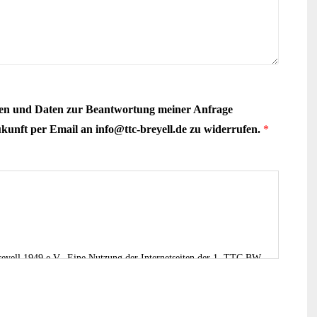
gaben und Daten zur Beantwortung meiner Anfrage
ukunft per Email an info@ttc-breyell.de zu widerrufen.
*
reyell 1949 e.V.. Eine Nutzung der Internetseiten der 1. TTC BW
s Vereins über unsere Internetseite in Anspruch nehmen möchte,
teht für eine solche Verarbeitung keine gesetzliche Grundlage,