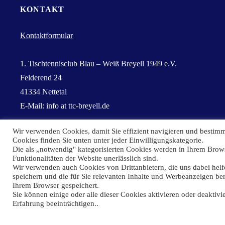
KONTAKT
ersten
Kontaktformular
Generations-
Cup"
1. Tischtennisclub Blau – Weiß Breyell 1949 e.V.
Felderend 24
41334 Nettetal
E-Mail: info at ttc-breyell.de
Wir verwenden Cookies, damit Sie effizient navigieren und bestimm
Cookies finden Sie unten unter jeder Einwilligungskategorie.
Die als „notwendig" kategorisierten Cookies werden in Ihrem Brows
Funktionalitäten der Website unerlässlich sind.
Wir verwenden auch Cookies von Drittanbietern, die uns dabei helfe
©2026 1. TTC BW Breyell 1949
speichern und die für Sie relevanten Inhalte und Werbeanzeigen ber
Ihrem Browser gespeichert.
Sie können einige oder alle dieser Cookies aktivieren oder deaktivi
Erfahrung beeinträchtigen..
Impressum
Datenschutz