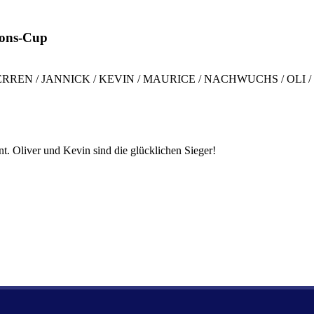
ions-Cup
ERREN
/
JANNICK
/
KEVIN
/
MAURICE
/
NACHWUCHS
/
OLI
nt. Oliver und Kevin sind die glücklichen Sieger!