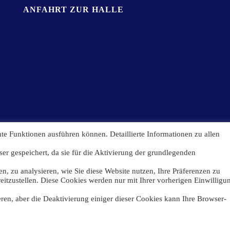
ANFAHRT ZUR HALLE
te Funktionen ausführen können. Detaillierte Informationen zu allen
er gespeichert, da sie für die Aktivierung der grundlegenden
n, zu analysieren, wie Sie diese Website nutzen, Ihre Präferenzen zu
eitzustellen. Diese Cookies werden nur mit Ihrer vorherigen Einwilligu
eren, aber die Deaktivierung einiger dieser Cookies kann Ihre Browser-