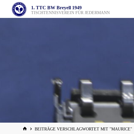
Zum
1. TTC BW Breyell 1949
Inhalt
TISCHTENNISVEREIN FÜR JEDERMANN
springen
START
BEITRÄGE VERSCHLAGWORTET MIT "MAURICE"