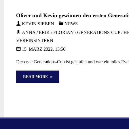
Gemischte
Oliver und Kevin gewinnen den ersten Generat
Gefühle
KEVIN SIEBEN
NEWS
bei
ANNA
/
ERIK
/
FLORIAN
/
GENERATIONS-CUP
/
H
VEREINSINTERN
Auswärtsreisen"
15. MÄRZ 2022, 13:56
Der erste Generations-Cup ist gelaufen und war ein tolles Eve
"Oliver
READ MORE
und
Kevin
gewinnen
den