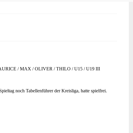
AURICE
/
MAX
/
OLIVER
/
THILO
/
U15
/
U19 III
ltag noch Tabellenführer der Kreisliga, hatte spielfrei.