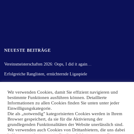
NEUESTE BEITRÄGE
Vereinsmeisterschaften 2026: Oops, I did it again…
Erfolgreiche Ranglisten, ernüchternde Ligaspiele
Gemischter Rückrundenstart
Wir verwenden Cookies, damit Sie effizient navigieren und
Vereinsmeisterschaft der Erwachsenen ein voller Erfolg
bestimmte Funktionen ausführen können. Detaillierte
Hinrunden-Fazit!
Informationen zu allen Cookies finden Sie unten unter jeder
Einwilligungskategorie.
Die als „notwendig" kategorisierten Cookies werden in Ihrem
Browser gespeichert, da sie für die Aktivierung der
grundlegenden Funktionalitäten der Website unerlässlich sind.
Präsentiert von
Kahuna
&
WordPress
.
Wir verwenden auch Cookies von Drittanbietern, die uns dabei