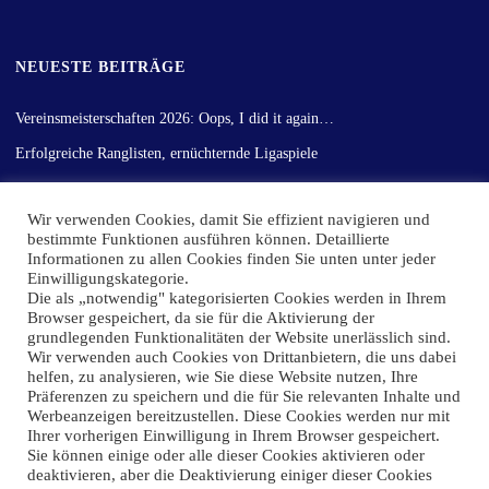
NEUESTE BEITRÄGE
Vereinsmeisterschaften 2026: Oops, I did it again…
Erfolgreiche Ranglisten, ernüchternde Ligaspiele
Gemischter Rückrundenstart
Wir verwenden Cookies, damit Sie effizient navigieren und
Vereinsmeisterschaft der Erwachsenen ein voller Erfolg
bestimmte Funktionen ausführen können. Detaillierte
Hinrunden-Fazit!
Informationen zu allen Cookies finden Sie unten unter jeder
Einwilligungskategorie.
Die als „notwendig" kategorisierten Cookies werden in Ihrem
Browser gespeichert, da sie für die Aktivierung der
grundlegenden Funktionalitäten der Website unerlässlich sind.
Präsentiert von
Kahuna
&
WordPress
.
Wir verwenden auch Cookies von Drittanbietern, die uns dabei
helfen, zu analysieren, wie Sie diese Website nutzen, Ihre
©2026 1. TTC BW Breyell 1949
Präferenzen zu speichern und die für Sie relevanten Inhalte und
Werbeanzeigen bereitzustellen. Diese Cookies werden nur mit
Ihrer vorherigen Einwilligung in Ihrem Browser gespeichert.
Sie können einige oder alle dieser Cookies aktivieren oder
deaktivieren, aber die Deaktivierung einiger dieser Cookies