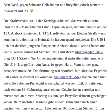
Blau-Weiß gegen Schwarz-Gelb führen wir Breyeller jedoch weiterhin
insgesamt mit 2:1
Die Kraftverhältnisse in der Kreisliga scheinen klar verteilt zu sein.
Unsere U19-Mannschaften I und II spielten zeitgleich und empfingen den
TTC Arsbeck sowie den 1. TTC Hardt-Venn an der Biether Straße – und
konnten ihre dominante Heimstärke hervorragend ausspielen. Die U19 I
ließ der deutlich jüngeren Truppe aus Arsbeck absolut keine Chance und
war in gerade einmal 60 Minuten fertig mit ihrem
überragenden 10:0-
Sieg
(30:1 Sätze – Nur Oliver musste einmal mehr die Seite tauschen).
Die U19 II, angeführt von Anna, ist gegen Hardt-Venn immer ganz
besonders motiviert. Die Stimmung war sportlich-fair, aber das Ergebnis
ließ keinerlei Zweifel aufkommen:
Mit einem 9:1-Sieg
konnte auch hier
die volle Tabellen-Punktzahl erwirtschaftet werden. Erik S. hatte kurz
nach seinem 16. Geburtstag anscheinend Geschenke zu verteilen und
musste sich an diesem Spieltag als einziger Breyeller dahoam geschlagen
geben. Beim nächsten Training gibt es dem Vernehmen nach einen
Kuchen von ihm – sei es zur Feier seines 16., oder zum Sühnen für das