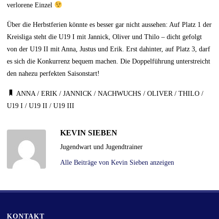
verlorene Einzel
Über die Herbstferien könnte es besser gar nicht aussehen: Auf Platz 1 der
Kreisliga steht die U19 I mit Jannick, Oliver und Thilo – dicht gefolgt
von der U19 II mit Anna, Justus und Erik. Erst dahinter, auf Platz 3, darf
es sich die Konkurrenz bequem machen. Die Doppelführung unterstreicht
den nahezu perfekten Saisonstart!
ANNA
/
ERIK
/
JANNICK
/
NACHWUCHS
/
OLIVER
/
THILO
/
U19 I
/
U19 II
/
U19 III
KEVIN SIEBEN
Jugendwart und Jugendtrainer
Alle Beiträge von Kevin Sieben anzeigen
KONTAKT