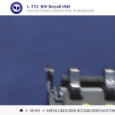
Zum
1. TTC BW Breyell 1949
Inhalt
TISCHTENNISVEREIN FÜR JEDERMANN
springen
START
NEWS
ERFOLGREICHER RÜCKRUNDENAUFTAK