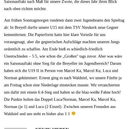
Saisonauftakt nach Maß für unsere Zwote, die dieses Jahr ihren Blick
nach oben richten möchte.
Am frühen Sonntagmorgen rundeten dann zwei Jugendteams den Spieltag
ab: In Breyell durfte unsere U15 mit dem TSV Nieukerk neue Gegner
kennenlernen. Die Papierform hatte hier klare Vorteile für uns
vorausgesagt, aber die gegnerischen Aufschläge machten unseren Jungs
ordentlich zu schaffen. Am Ende hieß es schiedlich-friedlich
Unentschieden – 5:5, wie schon die „Großen“ tags zuvor. Aber was wäre
ein Saisonauftakt ohne Sieg für die Breyeller im Jugendbereich? Darum
haben sich die U19 II in Person von Marcel Ka, Marcel Ku, Luca und
Norman gekümmert: Erneut ging es nach Waldniel, wo unsere Fünfte ja
am Freitag schon eine Niederlage einstecken musste. Wir revanchierten
uns dafür mit einem 6:4-Sieg und halten so die blau-weiße Fahne hoch!
Die Punkte holten das Doppel Luca/Norman, Marcel Ka, Marcel Ku,
Norman (je 1) und Luca (2 Einzel). Zwischen unseren Freunden aus
Waldniel und uns steht es bisher also 1:1