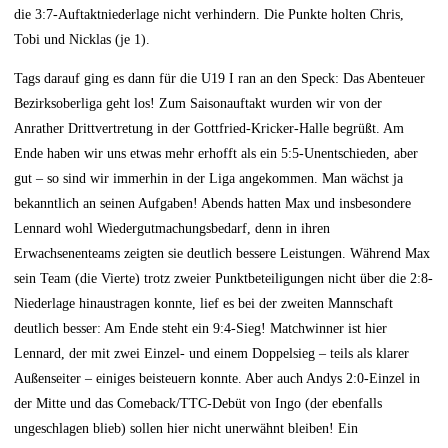
die 3:7-Auftaktniederlage nicht verhindern. Die Punkte holten Chris,
Tobi und Nicklas (je 1).
Tags darauf ging es dann für die U19 I ran an den Speck: Das Abenteuer
Bezirksoberliga geht los! Zum Saisonauftakt wurden wir von der
Anrather Drittvertretung in der Gottfried-Kricker-Halle begrüßt. Am
Ende haben wir uns etwas mehr erhofft als ein 5:5-Unentschieden, aber
gut – so sind wir immerhin in der Liga angekommen. Man wächst ja
bekanntlich an seinen Aufgaben! Abends hatten Max und insbesondere
Lennard wohl Wiedergutmachungsbedarf, denn in ihren
Erwachsenenteams zeigten sie deutlich bessere Leistungen. Während Max
sein Team (die Vierte) trotz zweier Punktbeteiligungen nicht über die 2:8-
Niederlage hinaustragen konnte, lief es bei der zweiten Mannschaft
deutlich besser: Am Ende steht ein 9:4-Sieg! Matchwinner ist hier
Lennard, der mit zwei Einzel- und einem Doppelsieg – teils als klarer
Außenseiter – einiges beisteuern konnte. Aber auch Andys 2:0-Einzel in
der Mitte und das Comeback/TTC-Debüt von Ingo (der ebenfalls
ungeschlagen blieb) sollen hier nicht unerwähnt bleiben! Ein