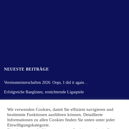
NEUESTE BEITRÄGE
Vereinsmeisterschaften 2026: Oops, I did it again…
Erfolgreiche Ranglisten, ernüchternde Ligaspiele
Gemischter Rückrundenstart
Wir verwenden Cookies, damit Sie effizient navigieren und
Vereinsmeisterschaft der Erwachsenen ein voller Erfolg
bestimmte Funktionen ausführen können. Detaillierte
Hinrunden-Fazit!
Informationen zu allen Cookies finden Sie unten unter jeder
Einwilligungskategorie.