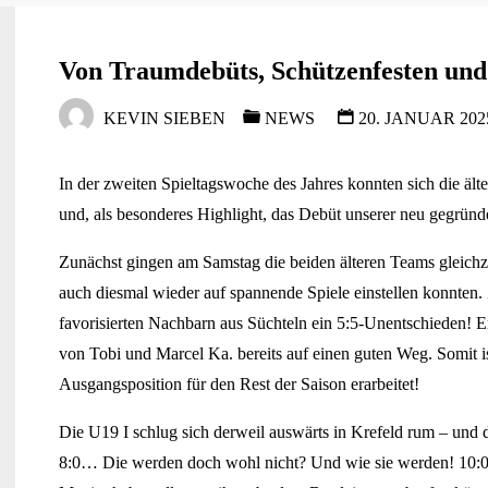
Von Traumdebüts, Schützenfesten un
KEVIN SIEBEN
NEWS
20. JANUAR 2025
In der zweiten Spieltagswoche des Jahres konnten sich die äl
und, als besonderes Highlight, das Debüt unserer neu gegrün
Zunächst gingen am Samstag die beiden älteren Teams gleichzei
auch diesmal wieder auf spannende Spiele einstellen konnten. 
favorisierten Nachbarn aus Süchteln ein 5:5-Unentschieden! Er
von Tobi und Marcel Ka. bereits auf einen guten Weg. Somit 
Ausgangsposition für den Rest der Saison erarbeitet!
Die U19 I schlug sich derweil auswärts in Krefeld rum – und de
8:0… Die werden doch wohl nicht? Und wie sie werden! 10:0 f