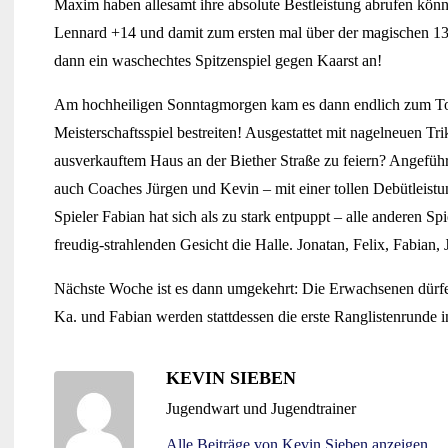
Maxim haben allesamt ihre absolute Bestleistung abrufen kö
Lennard +14 und damit zum ersten mal über der magischen 13
dann ein waschechtes Spitzenspiel gegen Kaarst an!
Am hochheiligen Sonntagmorgen kam es dann endlich zum Topeve
Meisterschaftsspiel bestreiten! Ausgestattet mit nagelneuen Tr
ausverkauftem Haus an der Biether Straße zu feiern? Angeführ
auch Coaches Jürgen und Kevin – mit einer tollen Debütleistun
Spieler Fabian hat sich als zu stark entpuppt – alle anderen 
freudig-strahlenden Gesicht die Halle. Jonatan, Felix, Fabian, 
Nächste Woche ist es dann umgekehrt: Die Erwachsenen dürfen 
Ka. und Fabian werden stattdessen die erste Ranglistenrunde 
KEVIN SIEBEN
Jugendwart und Jugendtrainer
Alle Beiträge von Kevin Sieben anzeigen