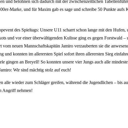
nnen und belohnen sich dadurch mit der zwischenzeitlichen Tabellenfü
00er-Marke, und für Maxim gab es sage und schreibe 50 Punkte aufs 
nt des Spieltags: Unsere U11 scharrt schon lange mit den Hufen, und e
ikots und vor einer überwältigenden Kulisse ging es gegen Forstwald – u
t vom neuen Mannschaftskapitän Jamiro verzauberten sie die anwesende
g und konnten im allerersten Spiel sofort ihren allerersten Sieg einfa
Spiele gingen an Breyell! So konnten unsere vier Jungs auch alle mindes
Jamiro: Wir sind mächtig stolz auf euch!
alle wieder zum Schläger greifen, während die Jugendlichen – bis auf
in Angriff nehmen!