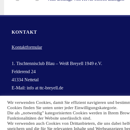
KONTAKT
Kontaktformular
1. Tischtennisclub Blau – Weiß Breyell 1949 e.V.
Felderend 24
41334 Nettetal
E-Mail: info at ttc-breyell.de
Wir verwenden Cookies, damit Sie effizient navigieren und bestimm
Cookies finden Sie unten unter jeder Einwilligungskategorie.
Die als „notwendig" kategorisierten Cookies werden in Ihrem Brows
Funktionalitäten der Website unerlässlich sind.
Wir verwenden auch Cookies von Drittanbietern, die uns dabei helfe
©2026 1. TTC BW Breyell 1949
speichern und die für Sie relevanten Inhalte und Werbeanzeigen ber