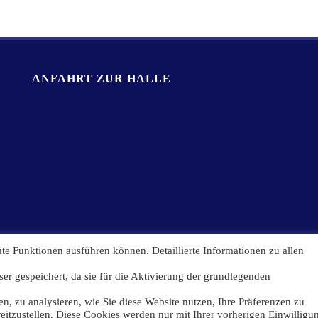
ANFAHRT ZUR HALLE
te Funktionen ausführen können. Detaillierte Informationen zu allen
er gespeichert, da sie für die Aktivierung der grundlegenden
n, zu analysieren, wie Sie diese Website nutzen, Ihre Präferenzen zu
eitzustellen. Diese Cookies werden nur mit Ihrer vorherigen Einwilligu