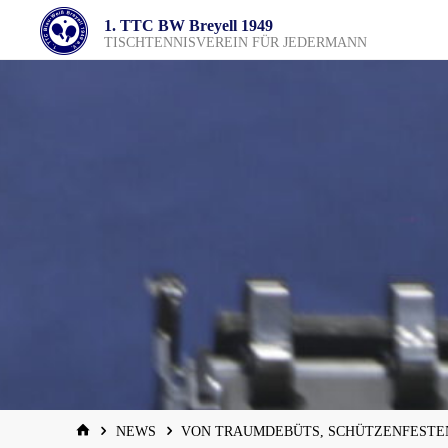
Zum
1. TTC BW Breyell 1949
Inhalt
TISCHTENNISVEREIN FÜR JEDERMANN
springen
START
NEWS
VON TRAUMDEBÜTS, SCHÜTZENFESTE