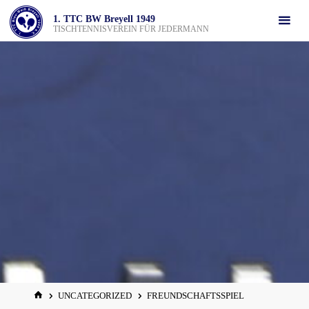
Zum
1. TTC BW Breyell 1949
Inhalt
TISCHTENNISVEREIN FÜR JEDERMANN
springen
START
UNCATEGORIZED
FREUNDSCHAFTSSPIEL