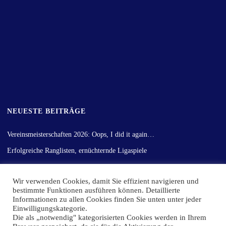
NEUESTE BEITRÄGE
Vereinsmeisterschaften 2026: Oops, I did it again…
Erfolgreiche Ranglisten, ernüchternde Ligaspiele
Gemischter Rückrundenstart
Wir verwenden Cookies, damit Sie effizient navigieren und
Vereinsmeisterschaft der Erwachsenen ein voller Erfolg
bestimmte Funktionen ausführen können. Detaillierte
Informationen zu allen Cookies finden Sie unten unter jeder
Hinrunden-Fazit!
Einwilligungskategorie.
Die als „notwendig" kategorisierten Cookies werden in Ihrem